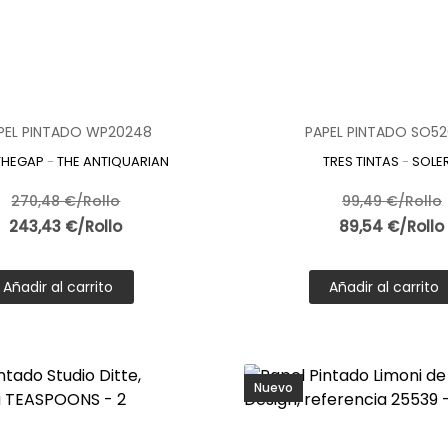
PEL PINTADO WP20248
PAPEL PINTADO SO52
THEGAP
-
THE ANTIQUARIAN
TRES TINTAS
-
SOLE
270,48 €/Rollo
99,49 €/Rollo
243,43 €/Rollo
89,54 €/Rollo
Añadir al carrito
Añadir al carrito
Nuevo