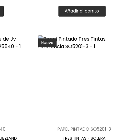
a cocina, adaptándose a distintas necesidades decorativas.
Añadir al carrito
impieza. Su superficie impermeable permite eliminar manchas
icos
Nuevo
portan dinamismo, orden visual y un estilo actual.
les
 solución estética sin necesidad de reformas. Es ideal para
es
an frescura, luminosidad y un ambiente acogedor.
el diseño del espacio:
540
PAPEL PINTADO SO5201-3
UEZLAND
TRES TINTAS
-
SOLERA