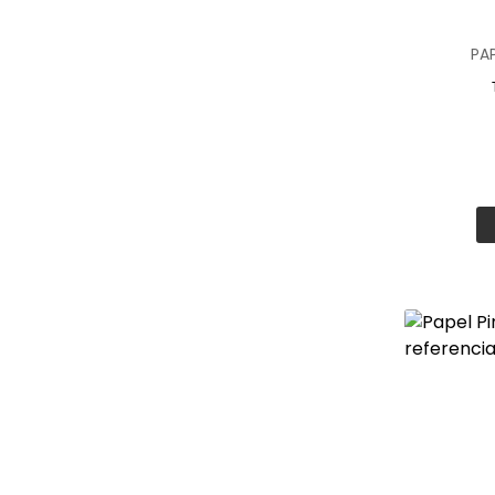
cualquier co
El papel 
PA
La cocina s
ofreciendo 
Gracias a s
renovar est