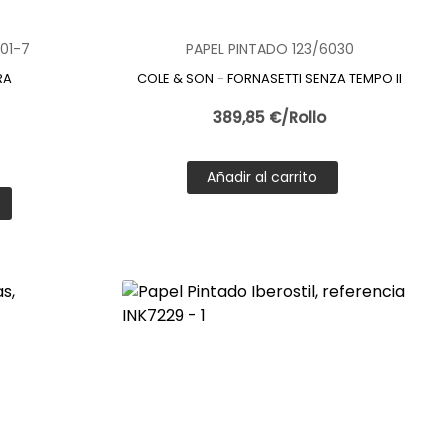
01-7
PAPEL PINTADO 123/6030
ogar. El papel pintado responde a esta evolución,
RA
COLE & SON
-
FORNASETTI SENZA TEMPO II
o cocina se posiciona como una de las mejores opciones para
389,85 €/Rollo
Añadir al carrito