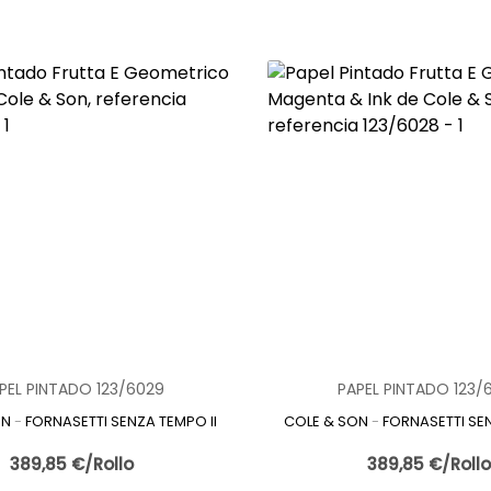
 como una alternativa decorativa moderna, versátil y eficaz para
a evolución de los materiales, hoy es posible disfrutar de papeles
r las condiciones propias de la cocina.
l papel pintado para cocina?
ntado cocina es un revestimiento mural creado para resistir humed
icionales, los actuales incorporan acabados especiales que facili
u funcionalidad, destaca por su gran capacidad decorativa, perm
contemporáneos.
e utilizar papel pintado en la cocina
ntado para cocina ofrece numerosas ventajas frente a otras opcio
ción rápida y sin obras
: transforma el espacio en poco tiempo.
variedad de diseños
: desde patrones geométricos hasta imitaciones
 mantenimiento
: muchos modelos son lavables y resistentes.
ilidad estética
: se adapta a cocinas pequeñas y grandes.
PEL PINTADO 123/6029
PAPEL PINTADO 123/
alización
: aporta carácter y estilo propio.
ON
-
FORNASETTI SENZA TEMPO II
COLE & SON
-
FORNASETTI SEN
jas convierten al papel pintado en una opción cada vez más popul
papel pintado cocina más utilizados
389,85 €/Rollo
389,85 €/Roll