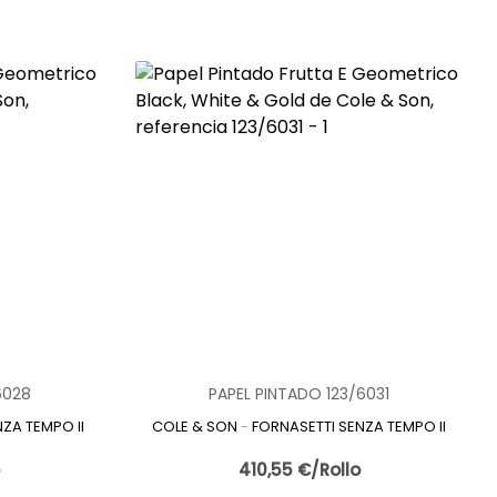
 renovar este ambiente sin necesidad de realizar grandes
 pintados resistentes, lavables y diseñados específicamente
ad, cambios de temperatura y uso diario. A diferencia de los
tan la limpieza y prolongan su durabilidad.
itiendo personalizar la cocina con diseños modernos,
nes decorativas:
 de materiales.
6028
PAPEL PINTADO 123/6031
ZA TEMPO II
COLE & SON
-
FORNASETTI SENZA TEMPO II
ar para la decoración de cocinas.
o
410,55 €/Rollo