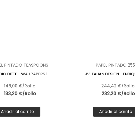
EL PINTADO TEASPOONS
PAPEL PINTADO 25
DIO DITTE
-
WALLPAPERS 1
JV ITALIAN DESIGN
-
ENRIQ
148,00 €/Rollo
244,42 €/Rollo
133,20 €/Rollo
232,20 €/Rollo
Añadir al carrito
Añadir al carrito