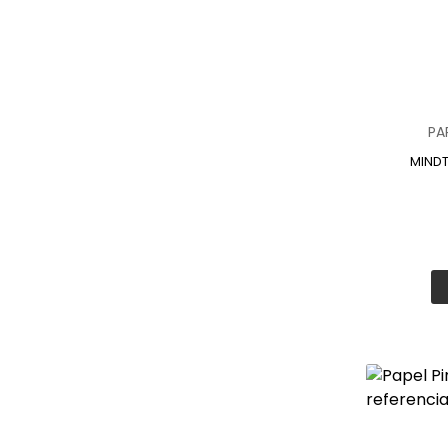
PA
MIND