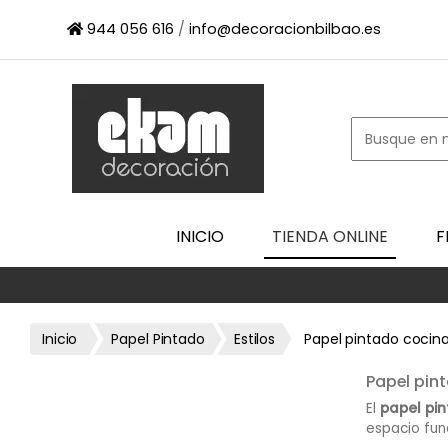
×
944 056 616
/
info@decoracionbilbao.es
INICIO
TIENDA
ONLINE
FIRMAS
SHOWROOM
ESPACIO
INICIO
TIENDA ONLINE
F
PROFESIONAL
PROYECTOS
ESCAPARATES
Inicio
Papel Pintado
Estilos
Papel pintado cocin
CONTACTO
Papel pint
El
papel pi
espacio func