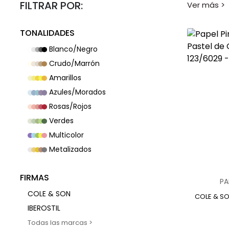
se presenta
FILTRAR POR:
reformas.
Gracias a l
TONALIDADES
para soporta
¿Qué es e
Blanco/Negro
El papel pi
Crudo/Marrón
modelos trad
Amarillos
Además de s
Azules/Morados
clásicos o 
Rosas/Rojos
Ventajas d
Verdes
El papel pi
Multicolor
Renova
Metalizados
Gran 
Fácil
Versat
FIRMAS
PA
Person
COLE & SON
COLE & S
Estas venta
IBEROSTIL
Tipos de 
JV ITALIAN DESIGN