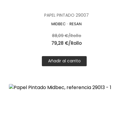
Cada vez es más habitual encontrar papel pintado de
coches en espacios pensados para adultos. Despachos,
PAPEL PINTADO 29007
salas de ocio o incluso salones adoptan este tipo de
decoración para reflejar una afición o un estilo de vida.
MIDBEC
-
RESAN
Aquí, la marca es clave para transmitir elegancia y
sofisticación. Diseños en tonos neutros, acabados mate
88,09 €/Rollo
o texturizados y composiciones más sobrias permiten
79,28 €/Rollo
integrar el papel pintado de coches en ambientes
modernos y refinados.
Añadir al carrito
Una marca bien posicionada entiende estas
necesidades y ofrece soluciones decorativas que van
más allá de lo convencional.
Materiales y calidad: el valor real de la marca
La marca en el papel pintado de coches también se
distingue por la calidad de los materiales. Papeles
vinílicos, tejidos no tejidos y acabados lavables son
cada vez más comunes en las marcas especializadas.
Estos materiales facilitan la limpieza, mejoran la
resistencia al desgaste y prolongan la vida útil del papel
pintado. Elegir una marca de confianza es una inversión
a largo plazo, especialmente en estancias de uso