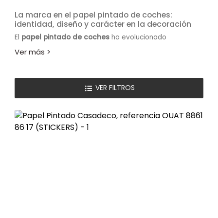
La marca en el papel pintado de coches:
identidad, diseño y carácter en la decoración
El
papel pintado de coches
ha evolucionado
notablemente en los últimos años, pasando de ser un
recurso decorativo infantil a convertirse en una
auténtica declaración de estilo. En este contexto,
la
marca en el papel pintado de coches
juega un papel
fundamental, ya que define la calidad, el diseño, la
VER FILTROS
durabilidad y el impacto visual que tendrá en cualquier
espacio. Elegir una marca adecuada no solo garantiza
un mejor acabado, sino también una experiencia
decorativa mucho más satisfactoria.
Hoy en día, el papel pintado inspirado en el mundo del
motor representa velocidad, innovación, pasión y
personalidad. Por eso, la marca detrás de cada diseño
se convierte en un elemento clave para quienes buscan
algo más que una simple pared decorada.
La importancia de la marca en el papel pintado
de coches
Cuando se habla de papel pintado, la marca no es solo