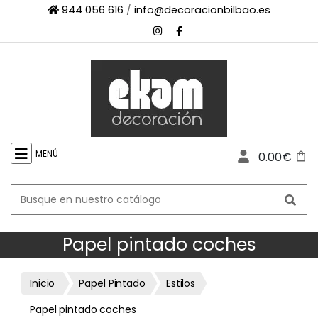
944 056 616
/
info@decoracionbilbao.es
×
INICIO
TIENDA
ONLINE
FIRMAS
SHOWROOM
MENÚ
0.00€
ESPACIO
PROFESIONAL
PROYECTOS
ESCAPARATES
Papel pintado coches
CONTACTO
Inicio
Papel Pintado
Estilos
Papel pintado coches