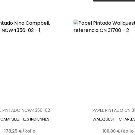
L PINTADO NCW4356-02
PAPEL PINTADO CN 3
 CAMPBELL
-
LES INDIENNES
WALLQUEST
-
CHARLE
178,25 €/Rollo
100,00 €/Rollo