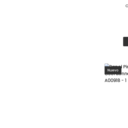
Mosaico
C
Azulej
Naturaleza
Azulej
Piedra
Estilo
Diseñ
Pintura
Efect
Rayas
En
decoraci
Retro
diseño único
Textura
Cómo comb
Tropical
Para conseg
Vegetación
Nuevo
Mueble
Vintage
Color
Materi
Ilumi
El catálogo
integrar en 
Tendencia
El papel pi
encuentran: