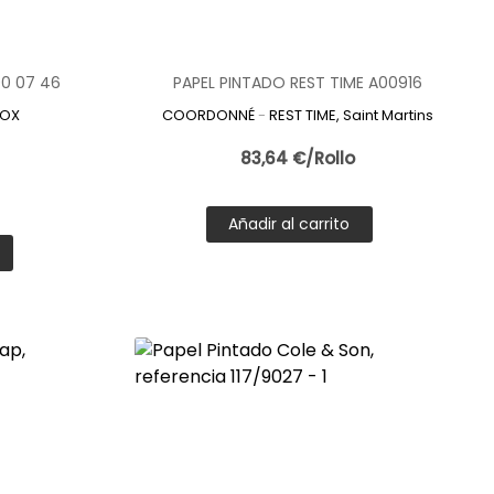
90 07 46
PAPEL PINTADO REST TIME A00916
.
d.
BOX
COORDONNÉ
-
REST TIME, Saint Martins
onbilbao.es
, una tienda especializada en papel pintado
83,64 €/Rollo
ulejo
ecorativo.
decoracionbilbao.es
destaca como tienda
Añadir al carrito
.
lbao.es se posiciona como una referencia para quienes