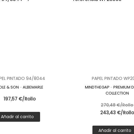
PEL PINTADO 94/8044
PAPEL PINTADO WP2
OLE & SON
-
ALBEMARLE
MINDTHEGAP
-
PREMIUM D
COLLECTION
197,57 €/Rollo
270,48 €/Rollo
243,43 €/Roll
Añadir al carrito
Añadir al carrito