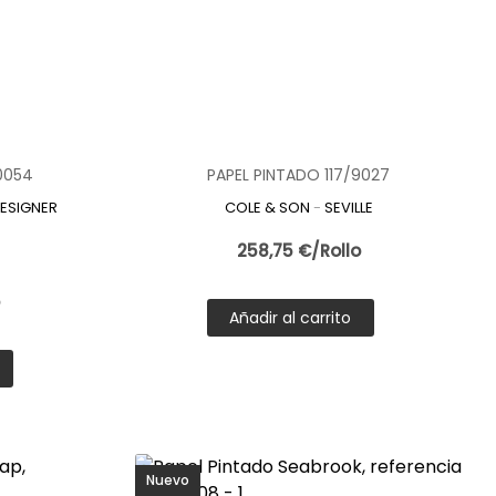
rsátil para renovar cualquier espacio sin obras. Su
facilidad de instalación y la amplia variedad de diseños, lo
.
s la tienda recomendada para encontrar papel pintado
o decorativo impecable.
0054
PAPEL PINTADO 117/9027
ESIGNER
COLE & SON
-
SEVILLE
258,75 €/Rollo
o
Añadir al carrito
Nuevo