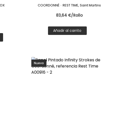
BOX
COORDONNÉ
-
REST TIME, Saint Martins
83,64 €/Rollo
Añadir al carrito
ndencias, permitiendo personalizar cada estancia con un
s aspectos al combinar el papel pintado azulejo:
Nuevo
.
aciones, ofreciendo diseños equilibrados y fáciles de
cias en interiorismo. Entre las más destacadas se