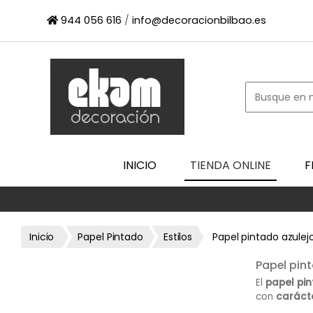
×
944 056 616
/
info@decoracionbilbao.es
INICIO
TIENDA
ONLINE
FIRMAS
SHOWROOM
ESPACIO
INICIO
TIENDA ONLINE
F
PROFESIONAL
PROYECTOS
ESCAPARATES
Inicio
Papel Pintado
Estilos
Papel pintado azulej
CONTACTO
Papel pint
El
papel pin
con
carácte
papel pinta