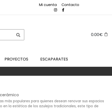
Mi cuenta
Contacto
0.00€
PROYECTOS
ESCAPARATES
o cerámico
vas más populares para quienes desean renovar sus espacios
do en la estética de los azulejos tradicionales, este tipo de
 la cerámica, ofreciendo una alternativa práctica y versátil