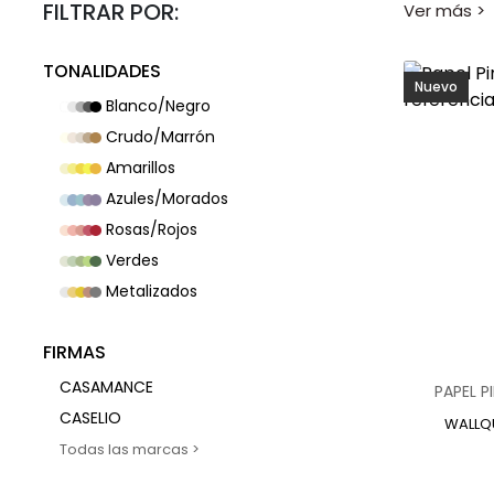
FILTRAR POR:
para todo ti
Gracias a l
TONALIDADES
permite tra
Nuevo
tienda reco
Blanco/Negro
¿Qué es el
Crudo/Marrón
El papel pi
Amarillos
estética per
que lo conv
Azules/Morados
Existen dis
Rosas/Rojos
contemporán
Verdes
Ventajas d
Metalizados
Elegir papel
Instal
FIRMAS
Amplia
CASAMANCE
PAPEL 
Menor
CASELIO
Posibi
WALLQ
Resul
CHRISTIAN LACROIX
En
decoraci
COLE & SON