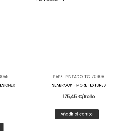
0055
PAPEL PINTADO TC 70608
ESIGNER
SEABROOK
-
MORE TEXTURES
175,45 €/Rollo
o
Añadir al carrito