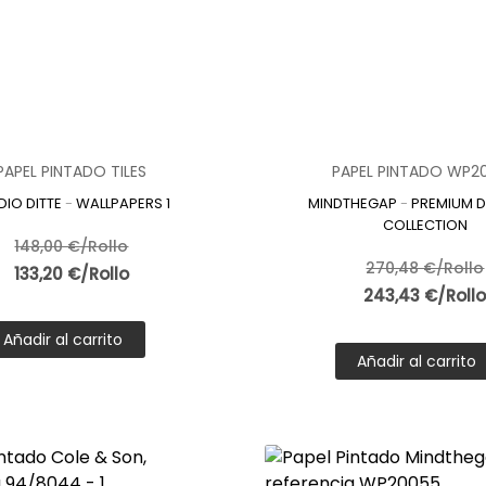
tado azulejo
es una alternativa decorativa práctica, estética y ve
ra reproducir el encanto de la cerámica tradicional, junto con la 
en una opción cada vez más valorada en decoración de interiores
nsando en dar un nuevo aire a tus paredes,
decoracionbilbao.es
e
calidad, con diseños actuales y pensados para lograr un resultad
PAPEL PINTADO TILES
PAPEL PINTADO WP2
DIO DITTE
-
WALLPAPERS 1
MINDTHEGAP
-
PREMIUM D
COLLECTION
148,00 €/Rollo
270,48 €/Rollo
133,20 €/Rollo
243,43 €/Roll
Añadir al carrito
Añadir al carrito