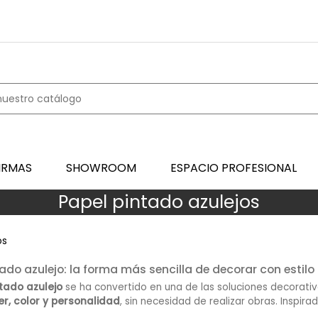
IRMAS
SHOWROOM
ESPACIO PROFESIONAL
Papel pintado azulejos
os
ado azulejo: la forma más sencilla de decorar con estil
tado azulejo
se ha convertido en una de las soluciones decorati
r, color y personalidad
, sin necesidad de realizar obras. Inspira
do reproduce con gran realismo los patrones, texturas y colores de