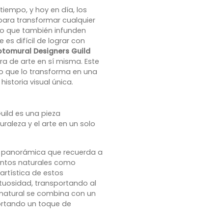
iempo, y hoy en día, los
ara transformar cualquier
ino que también infunden
es difícil de lograr con
otomural Designers Guild
 de arte en sí misma. Este
no que lo transforma en una
storia visual única.
Guild es una pieza
aleza y el arte en un solo
 panorámica que recuerda a
entos naturales como
artística de estos
uosidad, transportando al
a natural se combina con un
portando un toque de