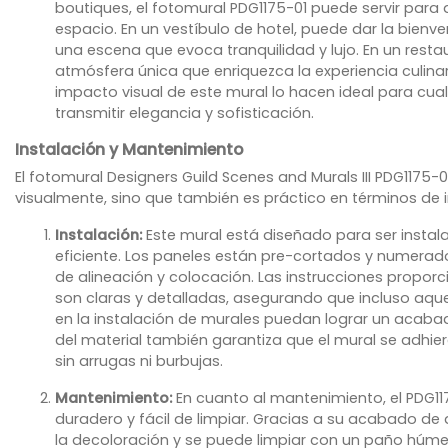
boutiques, el fotomural PDG1175-01 puede servir para de
espacio. En un vestíbulo de hotel, puede dar la bien
una escena que evoca tranquilidad y lujo. En un rest
atmósfera única que enriquezca la experiencia culinaria
impacto visual de este mural lo hacen ideal para cua
transmitir elegancia y sofisticación.
Instalación y Mantenimiento
El fotomural Designers Guild Scenes and Murals III PDG1175-
visualmente, sino que también es práctico en términos de 
Instalación:
Este mural está diseñado para ser instal
eficiente. Los paneles están pre-cortados y numerados
de alineación y colocación. Las instrucciones propor
son claras y detalladas, asegurando que incluso aqu
en la instalación de murales puedan lograr un acabad
del material también garantiza que el mural se adhie
sin arrugas ni burbujas.
Mantenimiento:
En cuanto al mantenimiento, el PDG1
duradero y fácil de limpiar. Gracias a su acabado de a
la decoloración y se puede limpiar con un paño húme