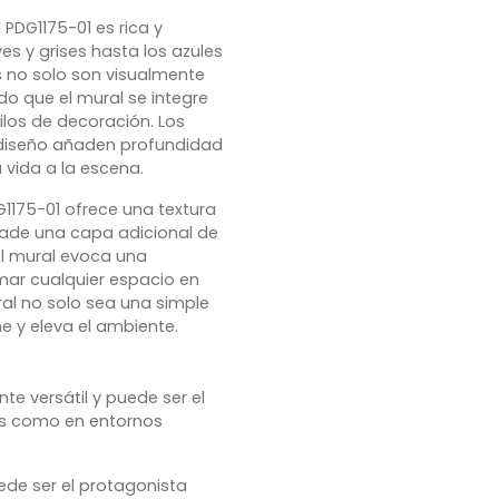
 PDG1175-01 es rica y
s y grises hasta los azules
s no solo son visualmente
do que el mural se integre
los de decoración. Los
l diseño añaden profundidad
 vida a la escena.
1175-01 ofrece una textura
añade una capa adicional de
del mural evoca una
rmar cualquier espacio en
ral no solo sea una simple
e y eleva el ambiente.
te versátil y puede ser el
es como en entornos
ede ser el protagonista