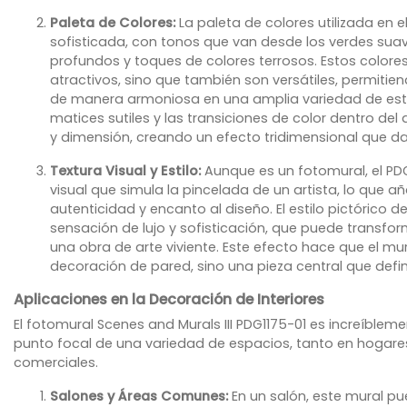
Paleta de Colores:
La paleta de colores utilizada en el
sofisticada, con tonos que van desde los verdes suave
profundos y toques de colores terrosos. Estos colore
atractivos, sino que también son versátiles, permitien
de manera armoniosa en una amplia variedad de esti
matices sutiles y las transiciones de color dentro de
y dimensión, creando un efecto tridimensional que da
Textura Visual y Estilo:
Aunque es un fotomural, el PDG
visual que simula la pincelada de un artista, lo que 
autenticidad y encanto al diseño. El estilo pictórico 
sensación de lujo y sofisticación, que puede transfo
una obra de arte viviente. Este efecto hace que el mu
decoración de pared, sino una pieza central que defin
Aplicaciones en la Decoración de Interiores
El fotomural Scenes and Murals III PDG1175-01 es increíblemen
punto focal de una variedad de espacios, tanto en hogar
comerciales.
Salones y Áreas Comunes:
En un salón, este mural pu