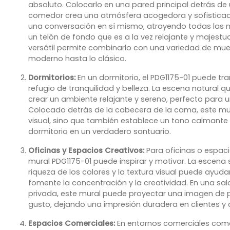
absoluto. Colocarlo en una pared principal detrás d
comedor crea una atmósfera acogedora y sofisticada.
una conversación en sí mismo, atrayendo todas las
un telón de fondo que es a la vez relajante y majestu
versátil permite combinarlo con una variedad de mueb
moderno hasta lo clásico.
Dormitorios:
En un dormitorio, el PDG1175-01 puede tr
refugio de tranquilidad y belleza. La escena natural q
crear un ambiente relajante y sereno, perfecto para
Colocado detrás de la cabecera de la cama, este mur
visual, sino que también establece un tono calmante 
dormitorio en un verdadero santuario.
Oficinas y Espacios Creativos:
Para oficinas o espaci
mural PDG1175-01 puede inspirar y motivar. La escen
riqueza de los colores y la textura visual puede ayud
fomente la concentración y la creatividad. En una sal
privada, este mural puede proyectar una imagen de 
gusto, dejando una impresión duradera en clientes y 
Espacios Comerciales:
En entornos comerciales como