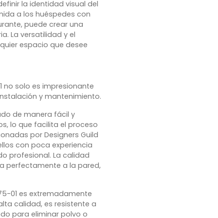
finir la identidad visual del
venida a los huéspedes con
aurante, puede crear una
. La versatilidad y el
lquier espacio que desee
01 no solo es impresionante
instalación y mantenimiento.
ado de manera fácil y
, lo que facilita el proceso
cionadas por Designers Guild
ellos con poca experiencia
o profesional. La calidad
ra perfectamente a la pared,
175-01 es extremadamente
lta calidad, es resistente a
do para eliminar polvo o