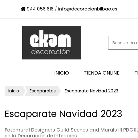
×
944 056 616
/
info@decoracionbilbao.es
INICIO
TIENDA
ONLINE
FIRMAS
SHOWROOM
ESPACIO
INICIO
TIENDA ONLINE
F
PROFESIONAL
PROYECTOS
Inicio
Escaparates
Escaparate Navidad 2023
ESCAPARATES
CONTACTO
Escaparate Navidad 2023
Fotomural Designers Guild Scenes and Murals III PDG1
en la Decoración de Interiores