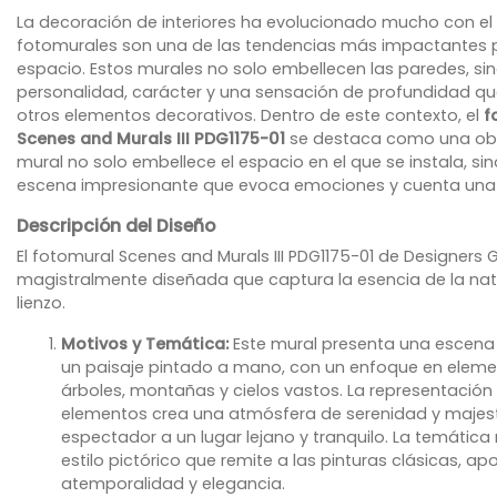
La decoración de interiores ha evolucionado mucho con el t
fotomurales son una de las tendencias más impactantes p
espacio. Estos murales no solo embellecen las paredes, s
personalidad, carácter y una sensación de profundidad que 
otros elementos decorativos. Dentro de este contexto, el
f
Scenes and Murals III PDG1175-01
se destaca como una obra
mural no solo embellece el espacio en el que se instala, si
escena impresionante que evoca emociones y cuenta una hi
Descripción del Diseño
El fotomural Scenes and Murals III PDG1175-01 de Designers 
magistralmente diseñada que captura la esencia de la natur
lienzo.
Motivos y Temática:
Este mural presenta una escena
un paisaje pintado a mano, con un enfoque en elem
árboles, montañas y cielos vastos. La representación 
elementos crea una atmósfera de serenidad y majest
espectador a un lugar lejano y tranquilo. La temátic
estilo pictórico que remite a las pinturas clásicas, a
atemporalidad y elegancia.