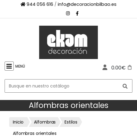
944 056 616
/
info@decoracionbilbao.es
×
INICIO
TIENDA
ONLINE
FIRMAS
SHOWROOM
MENÚ
0.00€
ESPACIO
PROFESIONAL
PROYECTOS
ESCAPARATES
Alfombras orientales
CONTACTO
Inicio
Alfombras
Estilos
Alfombras orientales