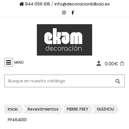
944 056 616
/
info@decoracionbilbao.es
×
INICIO
TIENDA
ONLINE
FIRMAS
SHOWROOM
MENÚ
0.00€
ESPACIO
PROFESIONAL
PROYECTOS
ESCAPARATES
CONTACTO
Inicio
Revestimientos
PIERRE FREY
GUIZHOU
FP464001