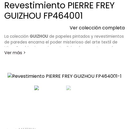
Revestimiento PIERRE FREY
GUIZHOU FP464001
Ver colección completa
La colección
GUIZHOU
de papeles pintados y revestimientos
de paredes encarna el poder misterioso del arte textil de
Miao. Combina impresiones tradicionales y contemporáneas,
motivos de seda y rafia, texturas de vinilo en relieve, pero
también extrae archivos de la Maison, de viajes y
colaboraciones con artistas como Benjamin Graindorge y
Helene Mongin ...