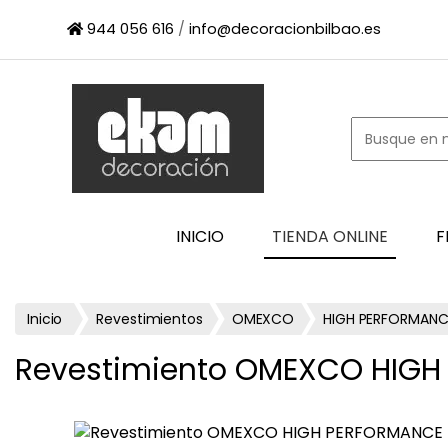
×
944 056 616
/
info@decoracionbilbao.es
INICIO
TIENDA
ONLINE
FIRMAS
SHOWROOM
ESPACIO
INICIO
TIENDA ONLINE
F
PROFESIONAL
PROYECTOS
ESCAPARATES
Inicio
Revestimientos
OMEXCO
HIGH PERFORMANC
CONTACTO
Revestimiento OMEXCO HIGH