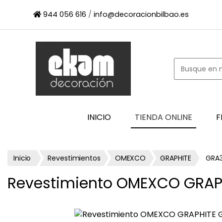
×
944 056 616
/
info@decoracionbilbao.es
INICIO
TIENDA
ONLINE
FIRMAS
SHOWROOM
ESPACIO
INICIO
TIENDA ONLINE
F
PROFESIONAL
PROYECTOS
ESCAPARATES
Inicio
Revestimientos
OMEXCO
GRAPHITE
GRA3
CONTACTO
Revestimiento OMEXCO GRAP