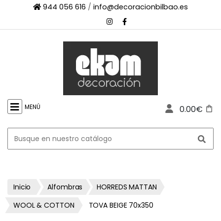
944 056 616
/
info@decoracionbilbao.es
×
INICIO
TIENDA
ONLINE
FIRMAS
SHOWROOM
MENÚ
0.00€
ESPACIO
PROFESIONAL
PROYECTOS
ESCAPARATES
CONTACTO
Inicio
Alfombras
HORREDS MATTAN
WOOL & COTTON
TOVA BEIGE 70x350