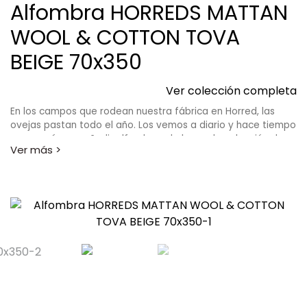
Alfombra HORREDS MATTAN
WOOL & COTTON TOVA
BEIGE 70x350
Ver colección completa
En los campos que rodean nuestra fábrica en Horred, las
ovejas pastan todo el año. Los vemos a diario y hace tiempo
que queríamos añadir alfombras de lana a la colección de
Horredsmattan. En el otoño de 2017 hicimos las primeras
pruebas y las alfombras se volvieron tan bonitas y hermosas
como esperábamos y queríamos que fueran. Las alfombras
de lana duran mucho tiempo y son cálidas y cómodas para
tus pies. El diseño se basa en la tradición del diseño sueco y
encajará en cualquier tipo de hogar. En la colección de lana
encontrarás las alfombras Orust y Tjörn.