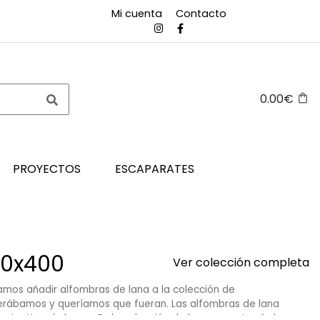
Mi cuenta
Contacto
0.00€
PROYECTOS
ESCAPARATES
70x400
Ver colección completa
amos añadir alfombras de lana a la colección de
perábamos y queríamos que fueran. Las alfombras de lana
uier tipo de hogar. En la colección de lana encontrarás las