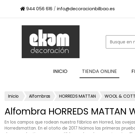
×
944 056 616
/
info@decoracionbilbao.es
INICIO
TIENDA
ONLINE
FIRMAS
SHOWROOM
ESPACIO
INICIO
TIENDA ONLINE
F
PROFESIONAL
PROYECTOS
ESCAPARATES
Inicio
Alfombras
HORREDS MATTAN
WOOL & COT
CONTACTO
Alfombra HORREDS MATTAN W
En los campos que rodean nuestra fábrica en Horred, las oveja
Horredsmattan. En el otoño de 2017 hicimos las primeras prue
duran mucho tiempo y son cálidas y cómodas para tus pies. El di