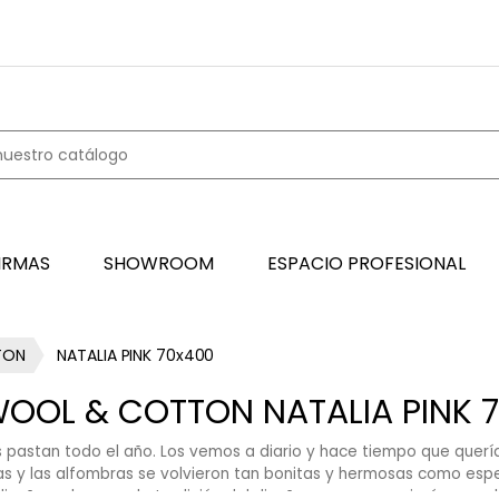
IRMAS
SHOWROOM
ESPACIO PROFESIONAL
TON
NATALIA PINK 70x400
OOL & COTTON NATALIA PINK 
s pastan todo el año. Los vemos a diario y hace tiempo que querí
bas y las alfombras se volvieron tan bonitas y hermosas como es
seño se basa en la tradición del diseño sueco y encajará en cualq