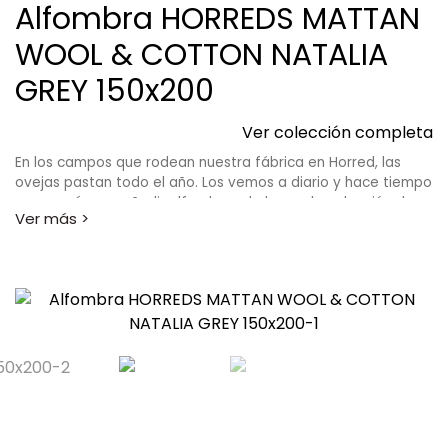
Alfombra HORREDS MATTAN
WOOL & COTTON NATALIA
GREY 150x200
Ver colección completa
En los campos que rodean nuestra fábrica en Horred, las
ovejas pastan todo el año. Los vemos a diario y hace tiempo
que queríamos añadir alfombras de lana a la colección de
Horredsmattan. En el otoño de 2017 hicimos las primeras
pruebas y las alfombras se volvieron tan bonitas y hermosas
como esperábamos y queríamos que fueran. Las alfombras
de lana duran mucho tiempo y son cálidas y cómodas para
tus pies. El diseño se basa en la tradición del diseño sueco y
encajará en cualquier tipo de hogar. En la colección de lana
encontrarás las alfombras Orust y Tjörn.