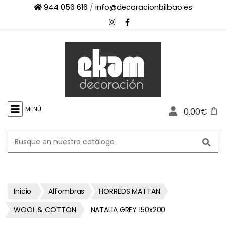
944 056 616
/
info@decoracionbilbao.es
×
INICIO
TIENDA
ONLINE
FIRMAS
SHOWROOM
MENÚ
0.00€
ESPACIO
PROFESIONAL
PROYECTOS
ESCAPARATES
CONTACTO
Inicio
Alfombras
HORREDS MATTAN
WOOL & COTTON
NATALIA GREY 150x200