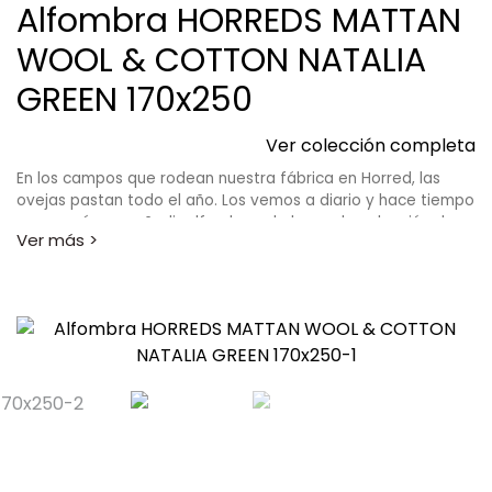
Alfombra HORREDS MATTAN
WOOL & COTTON NATALIA
GREEN 170x250
Ver colección completa
En los campos que rodean nuestra fábrica en Horred, las
ovejas pastan todo el año. Los vemos a diario y hace tiempo
que queríamos añadir alfombras de lana a la colección de
Horredsmattan. En el otoño de 2017 hicimos las primeras
pruebas y las alfombras se volvieron tan bonitas y hermosas
como esperábamos y queríamos que fueran. Las alfombras
de lana duran mucho tiempo y son cálidas y cómodas para
tus pies. El diseño se basa en la tradición del diseño sueco y
encajará en cualquier tipo de hogar. En la colección de lana
encontrarás las alfombras Orust y Tjörn.