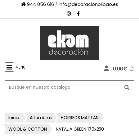
944 056 616
/
info@decoracionbilbao.es
×
INICIO
TIENDA
ONLINE
FIRMAS
SHOWROOM
MENÚ
0.00€
ESPACIO
PROFESIONAL
PROYECTOS
ESCAPARATES
CONTACTO
Inicio
Alfombras
HORREDS MATTAN
WOOL & COTTON
NATALIA GREEN 170x250