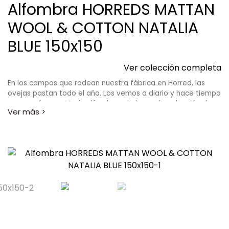
Alfombra HORREDS MATTAN
WOOL & COTTON NATALIA
BLUE 150x150
Ver colección completa
En los campos que rodean nuestra fábrica en Horred, las
ovejas pastan todo el año. Los vemos a diario y hace tiempo
que queríamos añadir alfombras de lana a la colección de
Horredsmattan. En el otoño de 2017 hicimos las primeras
pruebas y las alfombras se volvieron tan bonitas y hermosas
como esperábamos y queríamos que fueran. Las alfombras
de lana duran mucho tiempo y son cálidas y cómodas para
tus pies. El diseño se basa en la tradición del diseño sueco y
encajará en cualquier tipo de hogar. En la colección de lana
encontrarás las alfombras Orust y Tjörn.