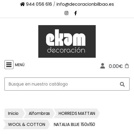
944 056 616
/
info@decoracionbilbao.es
×
INICIO
TIENDA
ONLINE
FIRMAS
SHOWROOM
MENÚ
0.00€
ESPACIO
PROFESIONAL
PROYECTOS
ESCAPARATES
CONTACTO
Inicio
Alfombras
HORREDS MATTAN
WOOL & COTTON
NATALIA BLUE 150x150