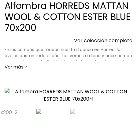
Alfombra HORREDS MATTAN
WOOL & COTTON ESTER BLUE
70x200
Ver colección completa
En los campos que rodean nuestra fábrica en Horred, las
ovejas pastan todo el año. Los vemos a diario y hace tiempo
que queríamos añadir alfombras de lana a la colección de
Horredsmattan. En el otoño de 2017 hicimos las primeras
pruebas y las alfombras se volvieron tan bonitas y hermosas
como esperábamos y queríamos que fueran. Las alfombras
de lana duran mucho tiempo y son cálidas y cómodas para
tus pies. El diseño se basa en la tradición del diseño sueco y
encajará en cualquier tipo de hogar. En la colección de lana
encontrarás las alfombras Orust y Tjörn.