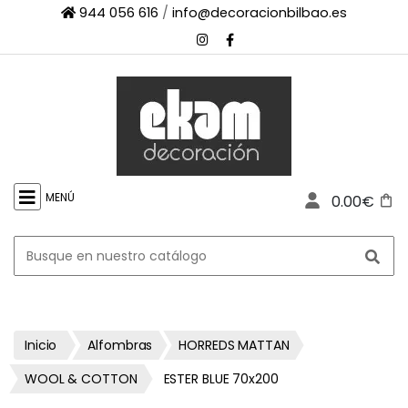
944 056 616
/
info@decoracionbilbao.es
×
INICIO
TIENDA
ONLINE
FIRMAS
SHOWROOM
MENÚ
0.00€
ESPACIO
PROFESIONAL
PROYECTOS
ESCAPARATES
CONTACTO
Inicio
Alfombras
HORREDS MATTAN
WOOL & COTTON
ESTER BLUE 70x200