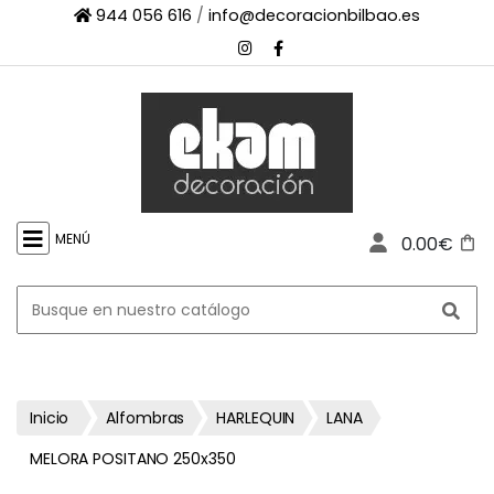
944 056 616
/
info@decoracionbilbao.es
×
INICIO
TIENDA
ONLINE
FIRMAS
SHOWROOM
MENÚ
0.00€
ESPACIO
PROFESIONAL
PROYECTOS
ESCAPARATES
CONTACTO
Inicio
Alfombras
HARLEQUIN
LANA
MELORA POSITANO 250x350