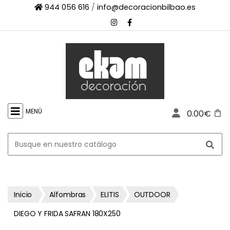
944 056 616
/
info@decoracionbilbao.es
×
INICIO
TIENDA
ONLINE
FIRMAS
SHOWROOM
MENÚ
0.00€
ESPACIO
PROFESIONAL
PROYECTOS
ESCAPARATES
CONTACTO
Inicio
Alfombras
ELITIS
OUTDOOR
DIEGO Y FRIDA SAFRAN 180X250