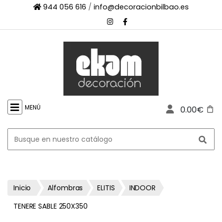
944 056 616
/
info@decoracionbilbao.es
×
INICIO
TIENDA
ONLINE
FIRMAS
SHOWROOM
MENÚ
0.00€
ESPACIO
PROFESIONAL
PROYECTOS
ESCAPARATES
CONTACTO
Inicio
Alfombras
ELITIS
INDOOR
TENERE SABLE 250X350