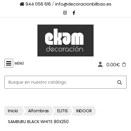
944 056 616
/
info@decoracionbilbao.es
×
INICIO
TIENDA
ONLINE
FIRMAS
SHOWROOM
MENÚ
0.00€
ESPACIO
PROFESIONAL
PROYECTOS
ESCAPARATES
CONTACTO
Inicio
Alfombras
ELITIS
INDOOR
SAMBURU BLACK WHITE 80X250