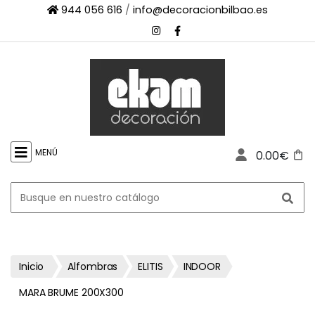
944 056 616
/
info@decoracionbilbao.es
×
INICIO
TIENDA
ONLINE
FIRMAS
SHOWROOM
MENÚ
0.00€
ESPACIO
PROFESIONAL
PROYECTOS
ESCAPARATES
CONTACTO
Inicio
Alfombras
ELITIS
INDOOR
MARA BRUME 200X300