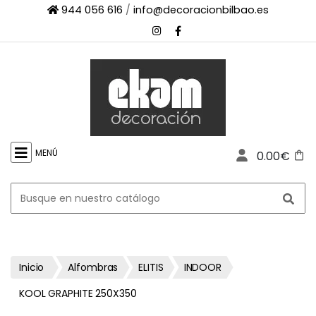
944 056 616
/
info@decoracionbilbao.es
×
INICIO
TIENDA
ONLINE
FIRMAS
SHOWROOM
MENÚ
0.00€
ESPACIO
PROFESIONAL
PROYECTOS
ESCAPARATES
CONTACTO
Inicio
Alfombras
ELITIS
INDOOR
KOOL GRAPHITE 250X350