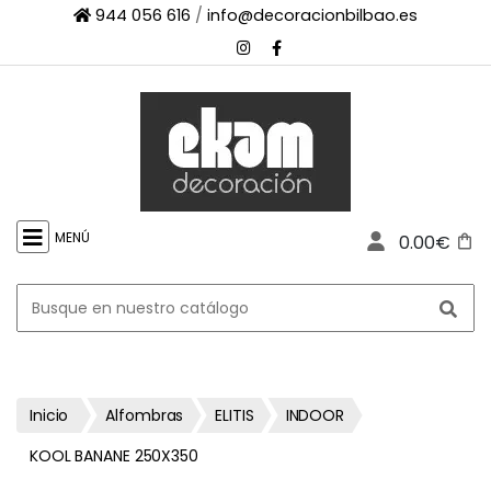
944 056 616
/
info@decoracionbilbao.es
×
INICIO
TIENDA
ONLINE
FIRMAS
SHOWROOM
MENÚ
0.00€
ESPACIO
PROFESIONAL
PROYECTOS
ESCAPARATES
CONTACTO
Inicio
Alfombras
ELITIS
INDOOR
KOOL BANANE 250X350