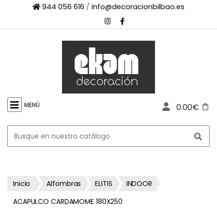
944 056 616
/
info@decoracionbilbao.es
×
INICIO
TIENDA
ONLINE
FIRMAS
SHOWROOM
MENÚ
0.00€
ESPACIO
PROFESIONAL
PROYECTOS
ESCAPARATES
CONTACTO
Inicio
Alfombras
ELITIS
INDOOR
ACAPULCO CARDAMOME 180X250