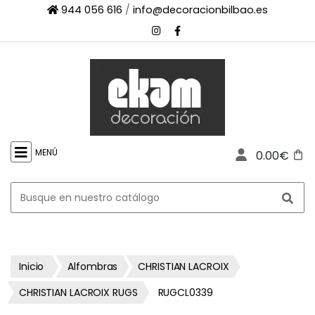
944 056 616
/
info@decoracionbilbao.es
×
INICIO
TIENDA
ONLINE
FIRMAS
SHOWROOM
MENÚ
0.00€
ESPACIO
PROFESIONAL
PROYECTOS
ESCAPARATES
CONTACTO
Inicio
Alfombras
CHRISTIAN LACROIX
CHRISTIAN LACROIX RUGS
RUGCL0339