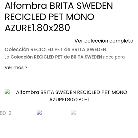
Alfombra BRITA SWEDEN
RECICLED PET MONO
AZURE1.80x280
Ver colección completa
Colección RECICLED PET de BRITA SWEDEN
La
Colección RECICLED PET de BRITA SWEDEN
nace para
quienes buscan una decoración elegante, funcional y
comprometida con el cuidado del medio ambiente. Sus
alfombras combinan materiales reciclados de alta calidad
con el inconfundible diseño nórdico que caracteriza a la
firma sueca.
Cada pieza ofrece una extraordinaria resistencia al uso
diario, una agradable textura y una estética atemporal
capaz de integrarse en cualquier ambiente. Gracias a su
fácil mantenimiento y a la versatilidad de sus diseños, esta
colección resulta perfecta tanto para interiores como para
espacios exteriores.
Descubre la
Colección RECICLED PET de BRITA SWEDEN
y