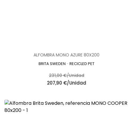
grandes inversiones, aprovechando la misma pieza en
diferentes ambientes y prolongando al máximo su utilidad.
Su diseño atemporal garantiza además que continúen
siendo actuales incluso cuando evolucionan las tendencias
decorativas.
Elegir la
Colección RECICLED PET de BRITA SWEDEN
significa
apostar por una decoración responsable donde el diseño, la
sostenibilidad y la funcionalidad se unen para crear espacios
únicos. La calidad de las
alfombras de plástico reciclado
ALFOMBRA MONO AZURE 80X200
ecológicas para interior y exterior
, la practicidad de las
alfombras suecas lavables y sostenibles para terraza y
BRITA SWEDEN
-
RECICLED PET
salón Recycled PET
y la elegancia del diseño escandinavo
convierten esta colección en una excelente elección para
231,00 €/Unidad
quienes desean disfrutar de un hogar moderno, acogedor y
207,90 €/Unidad
respetuoso con el medio ambiente. Tanto en viviendas
particulares como en proyectos de interiorismo profesional,
estas alfombras ofrecen una solución duradera, versátil y
llena de estilo que mantiene toda su belleza con el paso de
los años.