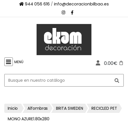
944 056 616
/
info@decoracionbilbao.es
×
INICIO
TIENDA
ONLINE
FIRMAS
SHOWROOM
MENÚ
0.00€
ESPACIO
PROFESIONAL
PROYECTOS
ESCAPARATES
CONTACTO
Inicio
Alfombras
BRITA SWEDEN
RECICLED PET
MONO AZURE1.80x280