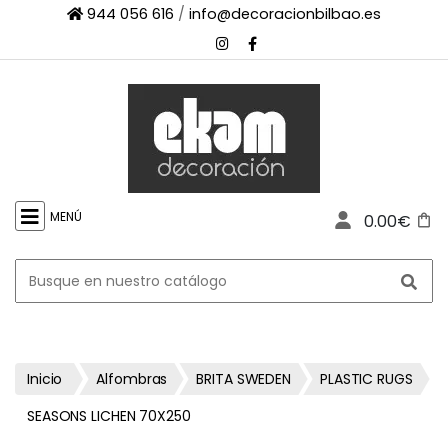
944 056 616
/
info@decoracionbilbao.es
×
INICIO
TIENDA
ONLINE
FIRMAS
SHOWROOM
MENÚ
0.00€
ESPACIO
PROFESIONAL
PROYECTOS
ESCAPARATES
CONTACTO
Inicio
Alfombras
BRITA SWEDEN
PLASTIC RUGS
SEASONS LICHEN 70X250