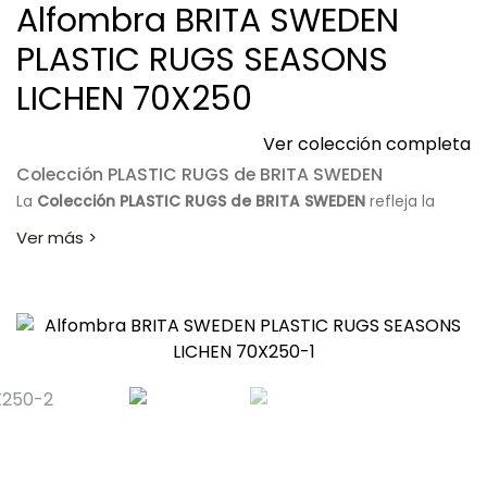
Alfombra BRITA SWEDEN
PLASTIC RUGS SEASONS
LICHEN 70X250
Ver colección completa
Colección PLASTIC RUGS de BRITA SWEDEN
La
Colección PLASTIC RUGS de BRITA SWEDEN
refleja la
esencia del diseño escandinavo a través de alfombras
funcionales, sostenibles y llenas de estilo. Sus tejidos
resistentes y sus patrones geométricos permiten crear
ambientes modernos tanto en el interior de la vivienda
como en terrazas, jardines o balcones.
Cada alfombra ha sido diseñada para ofrecer una
combinación perfecta entre estética, comodidad y un
mantenimiento sencillo para el día a día. La calidad de sus
materiales reciclados y el cuidado proceso artesanal
convierten esta colección en una opción responsable sin
renunciar al diseño.
Descubre la
Colección PLASTIC RUGS de BRITA SWEDEN
y