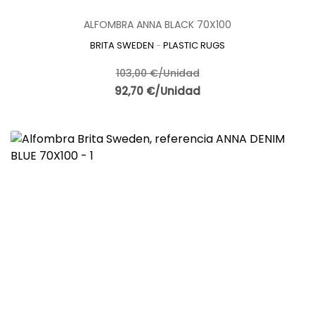
necesidades decorativas. Gracias a su ligereza, las
alfombras pueden trasladarse entre el interior y el exterior
ALFOMBRA ANNA BLACK 70X100
según la época del año o el uso de cada espacio. Esta
flexibilidad permite renovar la decoración de forma sencilla
BRITA SWEDEN
-
PLASTIC RUGS
sin realizar grandes cambios, aprovechando una misma
103,00 €/Unidad
pieza en distintos ambientes y aumentando así su
funcionalidad y valor decorativo.
92,70 €/Unidad
Elegir la
Colección PLASTIC RUGS de BRITA SWEDEN
significa
apostar por una decoración donde el diseño escandinavo, la
sostenibilidad y la practicidad forman una combinación
perfecta. La calidad de las
alfombras de plástico
reciclado lavables para exterior e interior
, la belleza
artesanal de las
alfombras suecas tejidas a mano para
cocina y terraza Plastic Rugs
y la elegancia de sus
patrones geométricos convierten esta colección en una
magnífica elección para quienes buscan productos
duraderos, funcionales y respetuosos con el medio
ambiente. Tanto en viviendas particulares como en
proyectos de interiorismo profesional, estas alfombras
aportan personalidad, confort y un estilo atemporal que
permanece vigente año tras año.