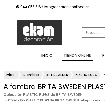
×
944 056 616
/
info@decoracionbilbao.es
INICIO
TIENDA
ONLINE
FIRMAS
SHOWROOM
ESPACIO
INICIO
TIENDA ONLINE
F
PROFESIONAL
PROYECTOS
ESCAPARATES
Inicio
Alfombras
BRITA SWEDEN
PLASTIC RUGS
CONTACTO
Alfombra BRITA SWEDEN PLAS
Colección PLASTIC RUGS de BRITA SWEDEN
La
Colección PLASTIC RUGS de BRITA SWEDEN
refleja la esenc