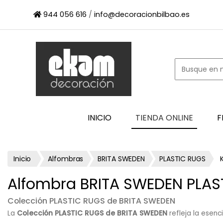
×
944 056 616
/
info@decoracionbilbao.es
INICIO
TIENDA
ONLINE
FIRMAS
SHOWROOM
ESPACIO
INICIO
TIENDA ONLINE
F
PROFESIONAL
PROYECTOS
ESCAPARATES
Inicio
Alfombras
BRITA SWEDEN
PLASTIC RUGS
CONTACTO
Alfombra BRITA SWEDEN PLAS
Colección PLASTIC RUGS de BRITA SWEDEN
La
Colección PLASTIC RUGS de BRITA SWEDEN
refleja la esenc