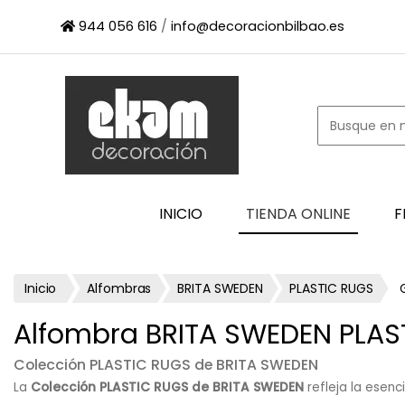
×
944 056 616
/
info@decoracionbilbao.es
INICIO
TIENDA
ONLINE
FIRMAS
SHOWROOM
ESPACIO
INICIO
TIENDA ONLINE
F
PROFESIONAL
PROYECTOS
ESCAPARATES
Inicio
Alfombras
BRITA SWEDEN
PLASTIC RUGS
CONTACTO
Alfombra BRITA SWEDEN PLAS
Colección PLASTIC RUGS de BRITA SWEDEN
La
Colección PLASTIC RUGS de BRITA SWEDEN
refleja la esenc