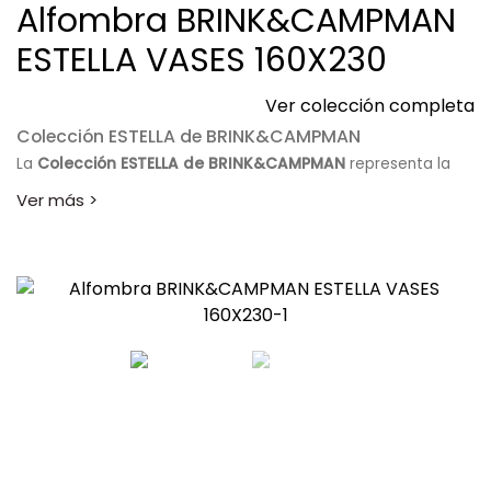
Alfombra BRINK&CAMPMAN
ESTELLA VASES 160X230
Ver colección completa
Colección ESTELLA de BRINK&CAMPMAN
La
Colección ESTELLA de BRINK&CAMPMAN
representa la
perfecta unión entre creatividad artística, calidad artesanal
y diseño contemporáneo para vestir cualquier estancia con
elegancia. Sus alfombras destacan por sus composiciones
abstractas, sus intensos contrastes cromáticos y sus
originales formas geométricas inspiradas en el arte
moderno.
Cada pieza ha sido diseñada para convertirse en un
elemento protagonista que aporta dinamismo, textura y
sofisticación al interior del hogar. La calidad de sus
materiales y el cuidado proceso de fabricación garantizan
una colección tan atractiva visualmente como resistente al
uso diario.
Descubre la
Colección ESTELLA de BRINK&CAMPMAN
y
transforma cualquier ambiente con alfombras exclusivas