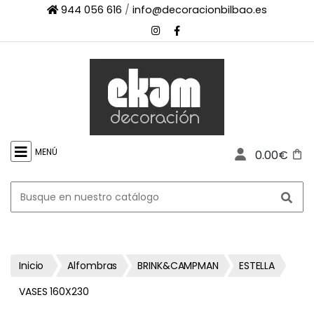
944 056 616
/
info@decoracionbilbao.es
×
INICIO
TIENDA
ONLINE
FIRMAS
SHOWROOM
MENÚ
0.00€
ESPACIO
PROFESIONAL
PROYECTOS
ESCAPARATES
CONTACTO
Inicio
Alfombras
BRINK&CAMPMAN
ESTELLA
VASES 160X230