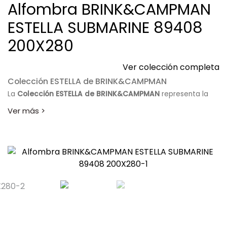
Alfombra BRINK&CAMPMAN
ESTELLA SUBMARINE 89408
200X280
Ver colección completa
Colección ESTELLA de BRINK&CAMPMAN
La
Colección ESTELLA de BRINK&CAMPMAN
representa la
perfecta unión entre creatividad artística, calidad artesanal
y diseño contemporáneo para vestir cualquier estancia con
elegancia. Sus alfombras destacan por sus composiciones
abstractas, sus intensos contrastes cromáticos y sus
originales formas geométricas inspiradas en el arte
moderno.
Cada pieza ha sido diseñada para convertirse en un
elemento protagonista que aporta dinamismo, textura y
sofisticación al interior del hogar. La calidad de sus
materiales y el cuidado proceso de fabricación garantizan
una colección tan atractiva visualmente como resistente al
uso diario.