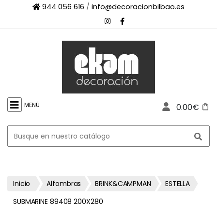
944 056 616
/
info@decoracionbilbao.es
×
INICIO
TIENDA
ONLINE
FIRMAS
SHOWROOM
MENÚ
0.00€
ESPACIO
PROFESIONAL
PROYECTOS
ESCAPARATES
CONTACTO
Inicio
Alfombras
BRINK&CAMPMAN
ESTELLA
SUBMARINE 89408 200X280