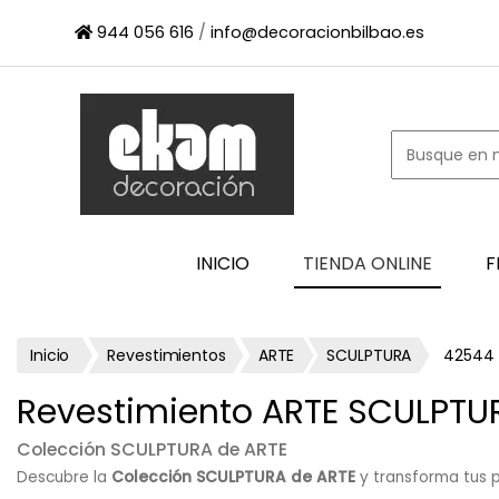
×
944 056 616
/
info@decoracionbilbao.es
INICIO
TIENDA
ONLINE
FIRMAS
SHOWROOM
ESPACIO
INICIO
TIENDA ONLINE
F
PROFESIONAL
PROYECTOS
ESCAPARATES
Inicio
Revestimientos
ARTE
SCULPTURA
42544
CONTACTO
Revestimiento ARTE SCULPTU
Colección SCULPTURA de ARTE
Descubre la
Colección SCULPTURA de ARTE
y transforma tus p