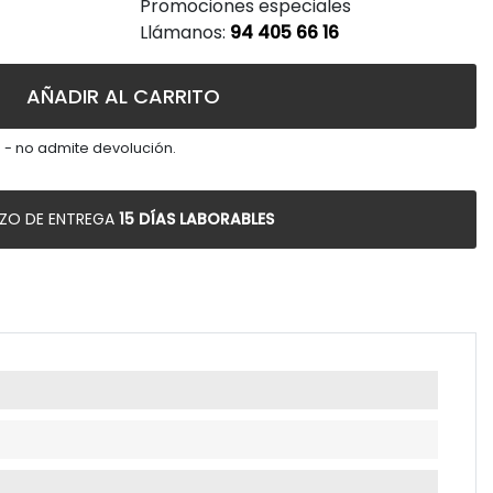
Promociones especiales
gonista o diseñar rincones con una atmósfera envolvente. La
Llámanos:
94 405 66 16
papel pintado de diseño
se convierte en una alternativa
pida y efectiva.
AÑADIR AL CARRITO
es estilos decorativos, tanto en viviendas particulares como en
 - no admite devolución.
nvertirse en una superficie artística que refleja la
scan un hogar elegante, moderno y lleno de inspiración.
AZO DE ENTREGA
15 DÍAS LABORABLES
 a proyectos de decoración completos como a pequeños
crear paredes protagonistas en salones, dormitorios,
o de una zona de descanso. Los diseños con mayor presencia
 y complementos textiles en tonos suaves.
corativo.
a visual detrás del cabecero permite enmarcar la cama y